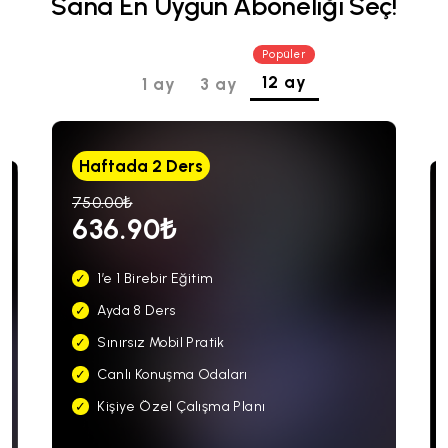
Sana En Uygun Aboneliği Seç!
Popüler
12 ay
1 ay
3 ay
Haftada 2 Ders
750.00₺
636.90₺
1’e 1 Birebir Eğitim
Ayda 8 Ders
Sınırsız Mobil Pratik
Canlı Konuşma Odaları
Kişiye Özel Çalışma Planı